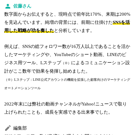
佐藤さん
数字面からお伝えすると、現時点で前年比170%、来期は200%
を見込んでいます。純増の背景には、前期に仕掛けた
SNSを活
用した戦略が功を奏した
と分析しています。
例えば、SNSの総フォロワー数が16万人以上であることを活か
したマーケティングや、YouTubeのショート動画、LINEのビ
ジネス用ツール、Lステップ
によるコミュニケーション設
（※）
計がここ数年で効果を発揮し始めました。
（※）Lステップ：LINE公式アカウントの機能を拡張した顧客向けのマーケティング
オートメーションツール
2022年末には弊社の動画チャンネルがYahoo!ニュースで取り
上げられたことも、成長を実感できる出来事でした。
編集部