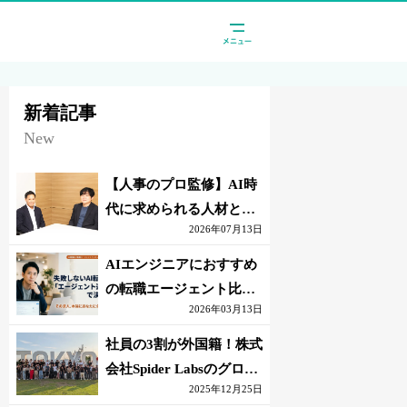
新着記事
New
【人事のプロ監修】AI時
代に求められる人材と
2026年07月13日
は？「代替されない人」
の条件
AIエンジニアにおすすめ
の転職エージェント比較
2026年03月13日
｜失敗しない選び方【採
点表つき】
社員の3割が外国籍！株式
会社Spider Labsのグロー
2025年12月25日
バル環境とは