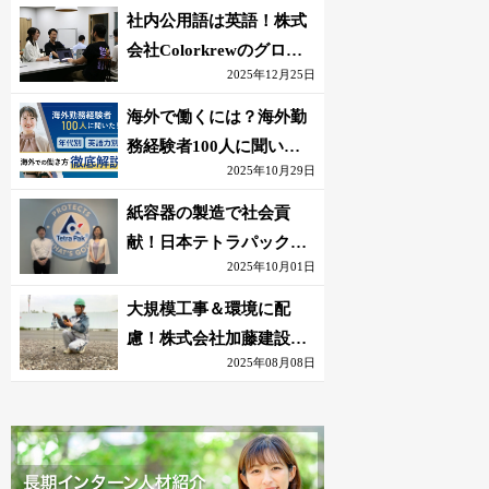
社内公用語は英語！株式
会社Colorkrewのグロー
2025年12月25日
バルかつ若手が輝く環境
海外で働くには？海外勤
務経験者100人に聞いた
2025年10月29日
おすすめ職種｜英語話せ
ないOK求人はある？
紙容器の製造で社会貢
献！日本テトラパック株
2025年10月01日
式会社のグローバルな環
境
大規模工事＆環境に配
慮！株式会社加藤建設の
2025年08月08日
若手が語る現場監督の働
きがい