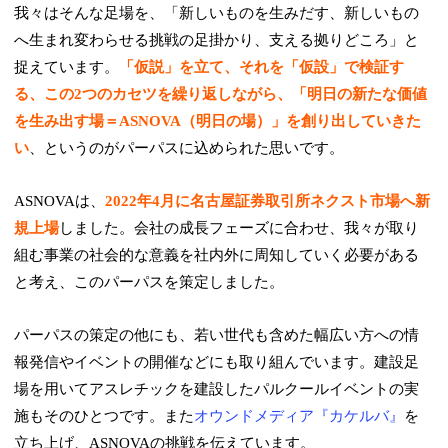
我々はそんな足場を、「新しいものを生みだす、新しいもの
へ生まれ変わらせる挑戦の足掛かり、支える拠りどころ」と
捉えています。
「仮説」を立て、それを「仮設」で検証す
る、この2つのカセツを繰り返しながら、「明日の新たな価値
を生み出す場＝ASNOVA（明日の場）」を創り出していきた
い
、というのがパーパスに込められた思いです。
ASNOVAは、
2022年4月に名古屋証券取引所ネクスト市場へ新
規上場
しました。会社の成長フェーズに合わせ、我々が取り
組む事業の社会的な意義を社内外に周知していく必要がある
と考え、このパーパスを策定しました。
パーパスの策定の他にも、若い世代も含めた幅広い方への情
報発信やイベントの開催などにも取り組んでいます。建設足
場を用いてアスレチックを建設したパルクールイベントの実
施もそのひとつです。また
オウンドメディア『カケルバ』
を
立ち上げ、ASNOVAの挑戦を伝えています。