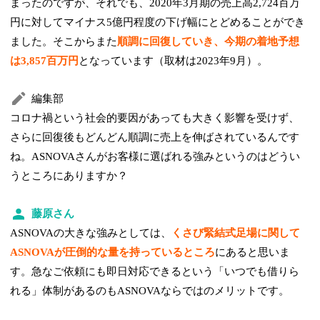
まったのですが、それでも、2020年3月期の売上高2,724百万
円に対してマイナス5億円程度の下げ幅にとどめることができ
ました。そこからまた
順調に回復していき、今期の着地予想
は3,857百万円
となっています（取材は2023年9月）。
編集部
コロナ禍という社会的要因があっても大きく影響を受けず、
さらに回復後もどんどん順調に売上を伸ばされているんです
ね。ASNOVAさんがお客様に選ばれる強みというのはどうい
うところにありますか？
藤原さん
ASNOVAの大きな強みとしては、
くさび緊結式足場に関して
ASNOVAが圧倒的な量を持っているところ
にあると思いま
す。急なご依頼にも即日対応できるという「いつでも借りら
れる」体制があるのもASNOVAならではのメリットです。