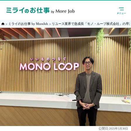
ミライのお仕事 by MoreJob
リユース業界で急成長「モノ・ループ株式会社」の早
公開日:
2025年5月30日