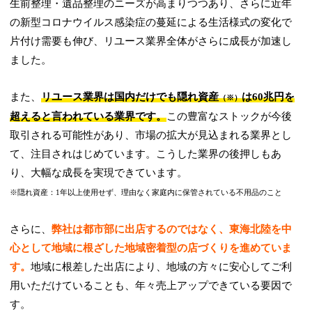
生前整理・遺品整理のニーズが高まりつつあり、さらに近年
の新型コロナウイルス感染症の蔓延による生活様式の変化で
片付け需要も伸び、リユース業界全体がさらに成長が加速し
ました。
また、
リユース業界は国内だけでも隠れ資産
は60兆円を
（※）
超えると言われている業界です。
この豊富なストックが今後
取引される可能性があり、市場の拡大が見込まれる業界とし
て、注目されはじめています。こうした業界の後押しもあ
り、大幅な成長を実現できています。
※隠れ資産：1年以上使用せず、理由なく家庭内に保管されている不用品のこと
さらに、
弊社は都市部に出店するのではなく、東海北陸を中
心として地域に根ざした地域密着型の店づくりを進めていま
す。
地域に根差した出店により、地域の方々に安心してご利
用いただけていることも、年々売上アップできている要因で
す。