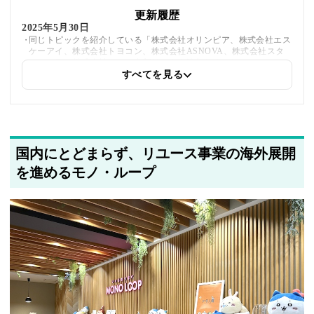
更新履歴
2025年5月30日
同じトピックを紹介している「株式会社オリンピア、株式会社エス
ケーアイ、株式会社トヨコン、株式会社ASNOVA、株式会社スタ
メン、Qiita株式会社」への内部リンクを追加しました
すべてを見る
2025年5月23日
採用・求人情報を追加しました
2025年5月20日
国内にとどまらず、リユース事業の海外展開
著者情報の変更を行いました
を進めるモノ・ループ