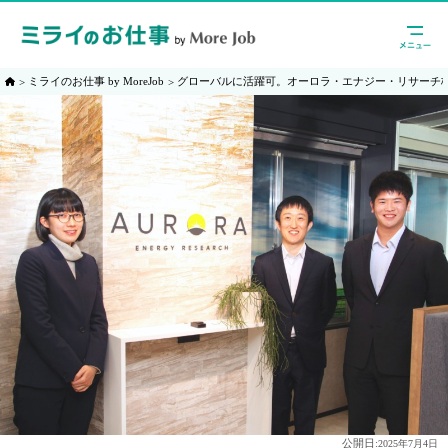
ミライのお仕事 by MoreJob
グローバルに活躍可。オーロラ・エナジー・リサーチ
公開日:
2025年7月4日