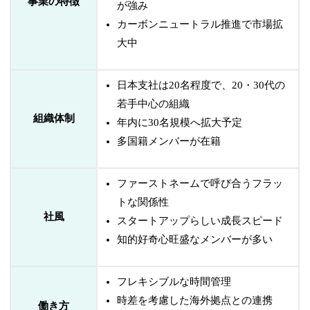
事業の特徴
が強み
カーボンニュートラル推進で市場拡
大中
日本支社は20名程度で、20・30代の
若手中心の組織
組織体制
年内に30名規模へ拡大予定
多国籍メンバーが在籍
ファーストネームで呼び合うフラッ
トな関係性
社風
スタートアップらしい成長スピード
知的好奇心旺盛なメンバーが多い
フレキシブルな時間管理
時差を考慮した海外拠点との連携
働き方