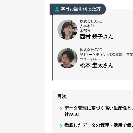
本日お話を伺った方
株式会社AViC
人事本部
本部長
西村 規子さん
株式会社AViC
第1マーケティングDX本部 営業
マネージャー
松本 圭太さん
目次
データ管理に基づく高い生産性と
社AViC
徹底したデータの管理・活用で個