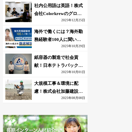
社内公用語は英語！株式
会社Colorkrewのグロー
2025年12月25日
バルかつ若手が輝く環境
海外で働くには？海外勤
務経験者100人に聞いた
2025年10月29日
おすすめ職種｜英語話せ
ないOK求人はある？
紙容器の製造で社会貢
献！日本テトラパック株
2025年10月01日
式会社のグローバルな環
境
大規模工事＆環境に配
慮！株式会社加藤建設の
2025年08月08日
若手が語る現場監督の働
きがい