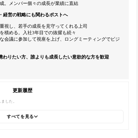
成。メンバー個々の成長が業績に直結
業・経営の戦略にも関わるポストへ
重視し、若手の成長を見守ってくれる上司
を積める。入社3年目での抜擢も続々
な会議に参加して視座を上げ、ロングミーティングでビジ
携わりたい方、誰よりも成長したい意欲的な方を歓迎
更新履歴
しました。
すべてを見る
スピード、株式会社ストアフロント、株式会社CIN GROUP、株式会社
BALLAS」への内部リンクを追加しました