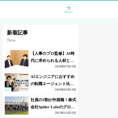
新着記事
New
【人事のプロ監修】AI時
代に求められる人材と
2026年07月13日
は？「代替されない人」
の条件
AIエンジニアにおすすめ
の転職エージェント比較
2026年03月13日
｜失敗しない選び方【採
点表つき】
社員の3割が外国籍！株式
会社Spider Labsのグロー
2025年12月25日
バル環境とは