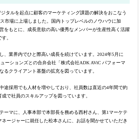
た、デジタルを起点に顧客のマーケティング課題の解決をおこなう
ロース市場に上場しました。国内トップレベルのノウハウに加
営をもとに、成長意欲の高い優秀なメンバーが生産性高く活躍
です。
、業界内でひと際高い成長を続けています。2024年5月に
ーションズとの合弁会社「株式会社ADK AViC パフォーマ
なるクライアント基盤の拡充を図っています。
中途採用でも人材を増やしており、社員数は直近の4年間で約
育成で社員のスキルアップを図っています。
テーマに、人事本部で本部長を務める西村さん、第1マーケテ
にマネージャーに就任した松本さんに、お話を聞かせていただき