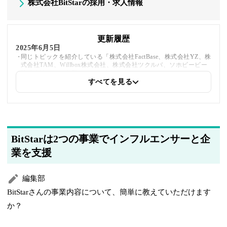
株式会社BitStarの採用・求人情報
更新履歴
2025年6月5日
同じトピックを紹介している「株式会社FactBase、株式会社YZ、株
式会社TAM、Willbox株式会社、株式会社ツクルバ、ソホビービー
株式会社」への内部リンクを追加しました
すべてを見る
2025年5月26日
採用・求人情報を追加しました
2025年5月21日
BitStarは2つの事業でインフルエンサーと企
著者情報の変更を行いました
業を支援
編集部
BitStarさんの事業内容について、簡単に教えていただけます
か？