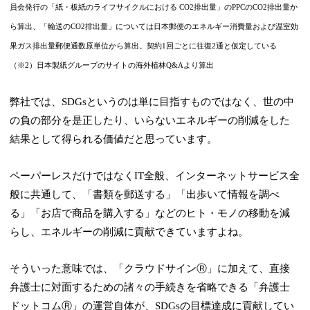
員会発行の「紙・板紙のライフサイクルにおける CO2排出量」のPPCのCO2排出量か
ら算出、「輸送のCO2排出量」については日本郵便のエネルギー消費量および温室効
果ガス排出量郵便通数原単位から算出。契約1回ごとに往復2通と仮定している
（※2）日本製紙グループのサイトの海外植林Q&Aより算出
弊社では、SDGsというのは単に目指すものではなく、世の中
の負の部分を是正したり、いらないエネルギーの削減をした
結果として得られる価値だと思っています。
ペーパーレスだけではなくIT全般、インターネットサービス全
般に共通して、「書類を郵送する」「出歩いて情報を調べ
る」「お店で商品を購入する」などのヒト・モノの移動を減
らし、エネルギーの削減に貢献できていますよね。
そういった意味では、「クラウドサインⓇ」に加えて、直接
弁護士に対面するための諸々の手続きを省略できる「弁護士
ドットコムⓇ」の運営自体が、SDGsの目標達成に貢献してい