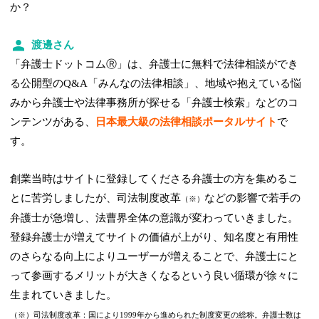
か？
渡邊さん
「弁護士ドットコムⓇ」は、弁護士に無料で法律相談ができ
る公開型のQ&A「みんなの法律相談」、地域や抱えている悩
みから弁護士や法律事務所が探せる「弁護士検索」などのコ
ンテンツがある、
日本最大級の法律相談ポータルサイト
で
す。
創業当時はサイトに登録してくださる弁護士の方を集めるこ
とに苦労しましたが、司法制度改革
などの影響で若手の
（※）
弁護士が急増し、法曹界全体の意識が変わっていきました。
登録弁護士が増えてサイトの価値が上がり、知名度と有用性
のさらなる向上によりユーザーが増えることで、弁護士にと
って参画するメリットが大きくなるという良い循環が徐々に
生まれていきました。
（※）司法制度改革：国により1999年から進められた制度変更の総称。弁護士数は