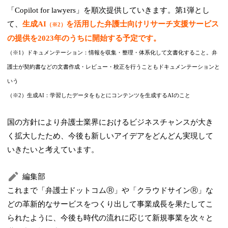
「Copilot for lawyers」を順次提供していきます。第1弾とし
て、
生成AI
を活用した弁護士向けリサーチ支援サービス
（※2）
の提供を2023年のうちに開始する予定です。
（※1）ドキュメンテーション：情報を収集・整理・体系化して文書化すること。弁
護士が契約書などの文書作成・レビュー・校正を行うこともドキュメンテーションと
いう
（※2）生成AI：学習したデータをもとにコンテンツを生成するAIのこと
国の方針により弁護士業界におけるビジネスチャンスが大き
く拡大したため、今後も新しいアイデアをどんどん実現して
いきたいと考えています。
編集部
これまで「弁護士ドットコムⓇ」や「クラウドサインⓇ」な
どの革新的なサービスをつくり出して事業成長を果たしてこ
られたように、今後も時代の流れに応じて新規事業を次々と