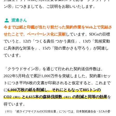
ンⓇ」につきましても、ご説明をお願いいたします。
渡邊さん
今までは紙と印鑑が当たり前だった契約作業をWeb上で完結さ
せたことで、ペーパーレス化に貢献
しています。SDGsの目標
でいうと、12の「つくる責任 つかう責任」、13の「気候変動
に具体的な対策を」、15の「陸の豊かさも守ろう」が関連し
ています。
「クラウドサインⓇ」を通じて行われた契約送信件数は、
2022年5月時点で累計1,000万件を突破しました。契約書1セッ
トにつき平均6枚の文書が印刷されると仮定すると、これまで
に
6,000万枚の紙を削減し、それにともなって805トンの
CO2
と4,615本の森林伐採数
の削減と同等の効果
を
（※1）
（※2）
得ています。
（※1）「紙ライフサイクルのCO2排出量」については、日本製紙連合会・LCA小委