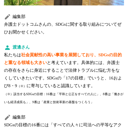
編集部
弁護士ドットコムさんの、SDGsに関する取り組みについてぜ
ひお聞かせください。
渡邊さん
私たちは
社会貢献性の高い事業を展開しており、SDGsの目的
と重なる領域も大きい
と考えています。具体的には、弁護士
の存在をさらに身近にすることで法律トラブルに悩む方をな
くしていきたいです。SDGsの「17の目標」でいうと、16およ
び8・9
に寄与していると認識しています。
（※）
（※）該当するSDGsの目標：16番は「平和と公正をすべての人に」、8番は「働きが
いも経済成長も」、9番は「産業と技術革新の基盤をつくろう」
編集部
SDGsの目標の16番には「すべての人々に司法への平等なアク