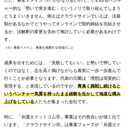
ただ、事業ドメイン
がかなり堅いので、いわゆるベンチ
（※）
ャー的な「勢いで突き進む」というノリで取り組んでしまう
とうまくいきません。例えばクラウドサインでいえば、法規
制があるなかでどうやってオンラインで契約締結を完結させ
るか、法解釈の変更を含めて検討していく必要があるわけで
す。
（※）事業ドメイン：事業を展開する領域のこと
成果を出すためには、「失敗してもいい」と勢いで押してい
くのではなく、志を高く掲げながらも着実に一歩一歩進んで
行くことが必要となります。代表の元榮は「理想は現実的に
実現する」と表現しているのですが、
青臭く挑戦し続けると
いうベンチャー気質を持ったまま経験を生かして地道な積み
上げをしている
人たちが集まった会社です。
特に、「弁護士ドットコムⓇ」事業はその色合いが強く出て
います。「クラウドサインⓇ」は事業フェーズが「弁護士ド