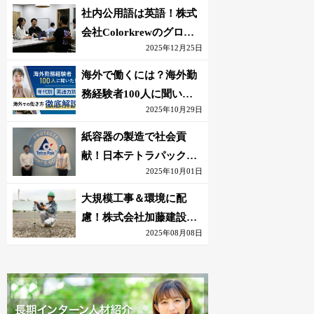
社内公用語は英語！株式
会社Colorkrewのグロー
2025年12月25日
バルかつ若手が輝く環境
海外で働くには？海外勤
務経験者100人に聞いた
2025年10月29日
おすすめ職種｜英語話せ
ないOK求人はある？
紙容器の製造で社会貢
献！日本テトラパック株
2025年10月01日
式会社のグローバルな環
境
大規模工事＆環境に配
慮！株式会社加藤建設の
2025年08月08日
若手が語る現場監督の働
きがい