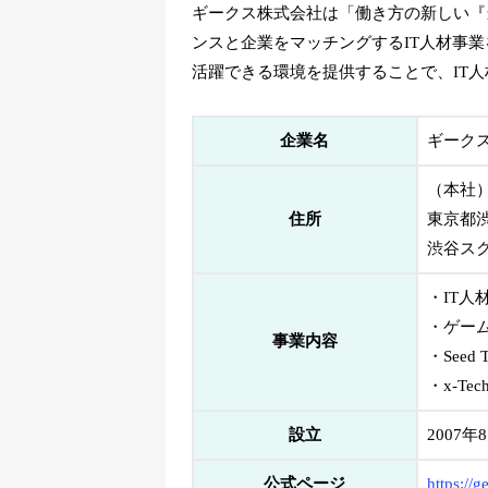
ギークス株式会社は「働き方の新しい『
ンスと企業をマッチングするIT人材事業
活躍できる環境を提供することで、IT
企業名
ギーク
（本社
住所
東京都渋
渋谷スク
・IT人
・ゲーム
事業内容
・See
・x-Te
設立
2007年
公式ページ
https://