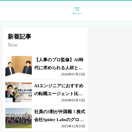
新着記事
New
【人事のプロ監修】AI時
代に求められる人材と
2026年07月13日
は？「代替されない人」
の条件
AIエンジニアにおすすめ
の転職エージェント比較
2026年03月13日
｜失敗しない選び方【採
点表つき】
社員の3割が外国籍！株式
会社Spider Labsのグロー
2025年12月25日
バル環境とは