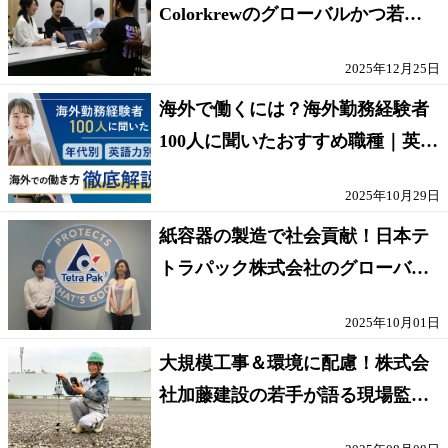
Colorkrewのグローバルかつ若手
が輝く環境
2025年12月25日
海外で働くには？海外勤務経験者
100人に聞いたおすすめ職種｜英語
話せないOK求人はある？
2025年10月29日
紙容器の製造で社会貢献！日本テ
トラパック株式会社のグローバル
な環境
2025年10月01日
大規模工事＆環境に配慮！株式会
社加藤建設の若手が語る現場監督
の働きがい