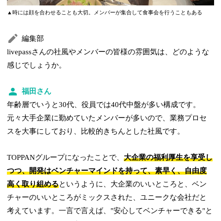
▲時には顔を合わせることも大切。メンバーが集合して食事会を行うこともある
編集部
livepassさんの社風やメンバーの皆様の雰囲気は、どのような
感じでしょうか。
福田さん
年齢層でいうと30代、役員では40代中盤が多い構成です。
元々大手企業に勤めていたメンバーが多いので、業務プロセ
スを大事にしており、比較的きちんとした社風です。
TOPPANグループになったことで、
大企業の福利厚生を享受し
つつ、開発はベンチャーマインドを持って、素早く、自由度
高く取り組める
というように、大企業のいいところと、ベン
チャーのいいところがミックスされた、ユニークな会社だと
考えています。一言で言えば、"安心してベンチャーできる"と