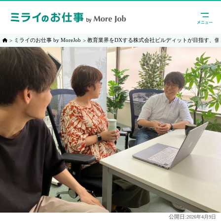
ミライのお仕事 by MoreJob
教育業界をDXする株式会社ビルディットが目指す、個
公開日:
2026年4月9日