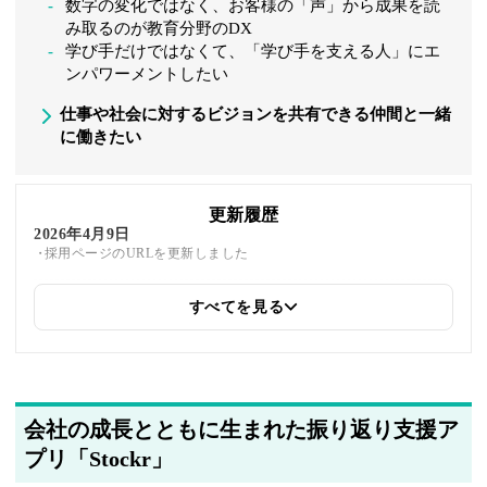
数字の変化ではなく、お客様の「声」から成果を読
み取るのが教育分野のDX
学び手だけではなくて、「学び手を支える人」にエ
ンパワーメントしたい
仕事や社会に対するビジョンを共有できる仲間と一緒
に働きたい
更新履歴
2026年4月9日
採用ページのURLを更新しました
すべてを見る
2025年6月25日
同じトピックを紹介している「Mogic株式会社、ファンタムスティ
ック株式会社、株式会社Progate、フォワードソフト株式会社、デ
ジタルデータソリューション株式会社、株式会社FAIR NEXT
INNOVATION」への内部リンクを追加しました
会社の成長とともに生まれた振り返り支援ア
2025年5月22日
筆者情報を更新しました
プリ「Stockr」