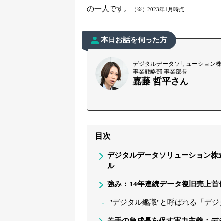
の一人です。
（※）2023年1月時点
本日お話を伺った方
デジタルデータソリューション
事業戦略部 事業部長
嘉藤 哲平さん
目次
デジタルデータソリューション株
ル
強み：14年連続データ復旧売上首
"デジタル鑑識"と呼ばれる「デ
若手の急成長を促す実力主義：デ