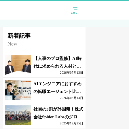
新着記事
New
【人事のプロ監修】AI時
代に求められる人材と
2026年07月13日
は？「代替されない人」
の条件
AIエンジニアにおすすめ
の転職エージェント比較
2026年03月13日
｜失敗しない選び方【採
点表つき】
社員の3割が外国籍！株式
会社Spider Labsのグロー
2025年12月25日
バル環境とは