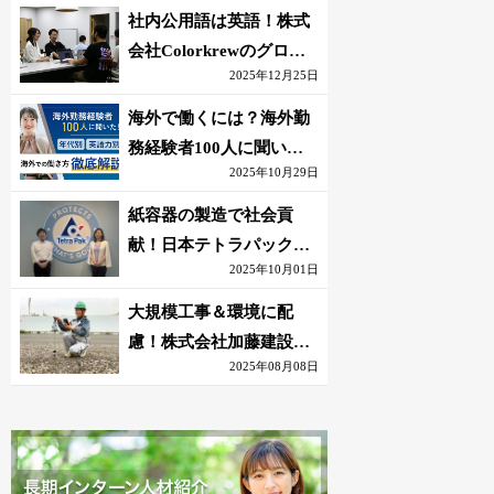
社内公用語は英語！株式
会社Colorkrewのグロー
2025年12月25日
バルかつ若手が輝く環境
海外で働くには？海外勤
務経験者100人に聞いた
2025年10月29日
おすすめ職種｜英語話せ
ないOK求人はある？
紙容器の製造で社会貢
献！日本テトラパック株
2025年10月01日
式会社のグローバルな環
境
大規模工事＆環境に配
慮！株式会社加藤建設の
2025年08月08日
若手が語る現場監督の働
きがい