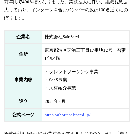
前年比で400%増となりました。業績拡大に伴い、組織も急拡
大しており、インターンを含むメンバーの数は100名近くにの
ぼります。
企業名
株式会社SaleSeed
東京都港区芝浦三丁目17番地12号 吾妻
住所
ビル4階
・タレントソーシング事業
事業内容
・SaaS事業
・人材紹介事業
設立
2021年4月
公式ページ
https://about.saleseed.jp/
株式会社SaleSeedの企業成長を支えるカギのひとつが、「自ら