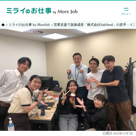
ミライのお仕事 by MoreJob
営業支援で急激成長「株式会社SaleSeed」の若手・
公開日:
2025年11月7日