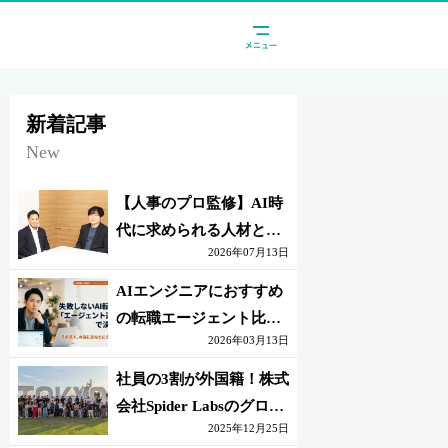
新着記事
New
【人事のプロ監修】AI時
代に求められる人材と
2026年07月13日
は？「代替されない人」
の条件
AIエンジニアにおすすめ
の転職エージェント比較
2026年03月13日
｜失敗しない選び方【採
点表つき】
社員の3割が外国籍！株式
会社Spider Labsのグロー
2025年12月25日
バル環境とは