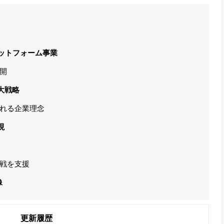
ットフォーム事業
開
大戦略
承される企業理念
現
戦を支援
像
更新履歴