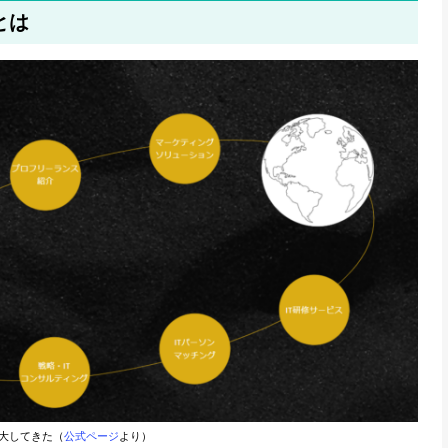
とは
拡大してきた（
公式ページ
より）