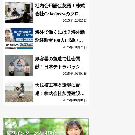
社内公用語は英語！株式
会社Colorkrewのグロー
2025年12月25日
バルかつ若手が輝く環境
海外で働くには？海外勤
務経験者100人に聞いた
2025年10月29日
おすすめ職種｜英語話せ
ないOK求人はある？
紙容器の製造で社会貢
献！日本テトラパック株
2025年10月01日
式会社のグローバルな環
境
大規模工事＆環境に配
慮！株式会社加藤建設の
2025年08月08日
若手が語る現場監督の働
きがい