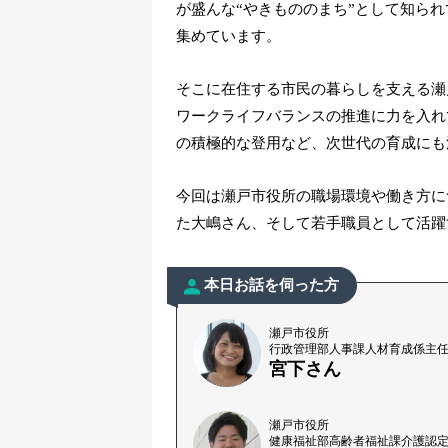
が盛んな“やきもののまち”として知ら
集めています。
そこに在住する市民の暮らしを支える瀬
ワークライフバランスの推進に力を入れ
の積極的な登用など、次世代の育成にも
今回は瀬戸市役所の職場環境や働き方に
た大嶋さん、そして若手職員として活躍
本日お話を伺った方
瀬戸市役所
行政管理部人事課人材育成係主
宮下さん
瀬戸市役所
健康福祉部高齢者福祉課介護認