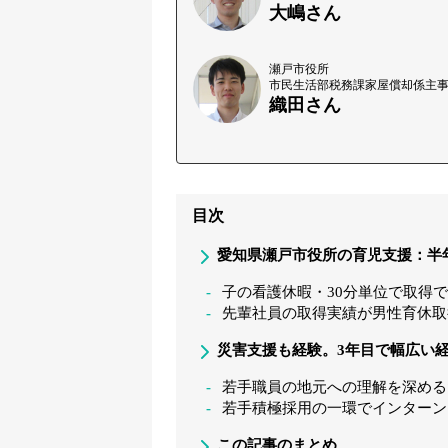
大嶋さん
瀬戸市役所
市民生活部税務課家屋償却係主
織田さん
目次
愛知県瀬戸市役所の育児支援：半
子の看護休暇・30分単位で取得
先輩社員の取得実績が男性育休取
災害支援も経験。3年目で幅広い
若手職員の地元への理解を深める
若手積極採用の一環でインターン
この記事のまとめ