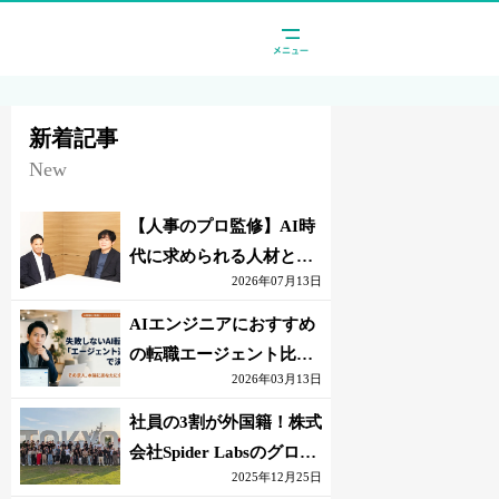
新着記事
New
【人事のプロ監修】AI時
代に求められる人材と
2026年07月13日
は？「代替されない人」
の条件
AIエンジニアにおすすめ
の転職エージェント比較
2026年03月13日
｜失敗しない選び方【採
点表つき】
社員の3割が外国籍！株式
会社Spider Labsのグロー
2025年12月25日
バル環境とは