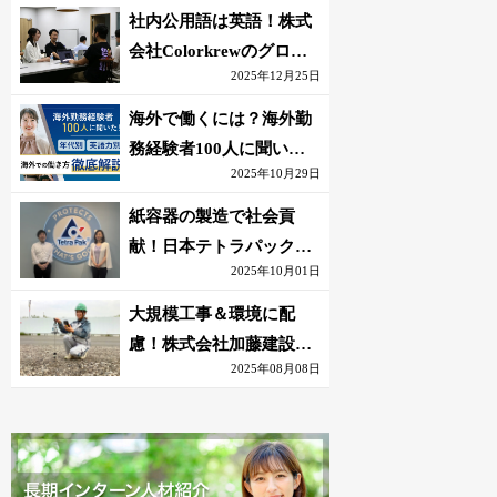
社内公用語は英語！株式
会社Colorkrewのグロー
2025年12月25日
バルかつ若手が輝く環境
海外で働くには？海外勤
務経験者100人に聞いた
2025年10月29日
おすすめ職種｜英語話せ
ないOK求人はある？
紙容器の製造で社会貢
献！日本テトラパック株
2025年10月01日
式会社のグローバルな環
境
大規模工事＆環境に配
慮！株式会社加藤建設の
2025年08月08日
若手が語る現場監督の働
きがい