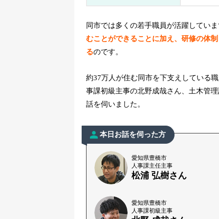
同市では多くの若手職員が活躍していま
むことができる
ことに加え、研修の体制
る
のです。
約37万人が住む同市を下支えしている
事課初級主事の北野成哉さん、土木管理
話を伺いました。
本日お話を伺った方
愛知県豊橋市
人事課主任主事
松浦 弘樹さん
愛知県豊橋市
人事課初級主事