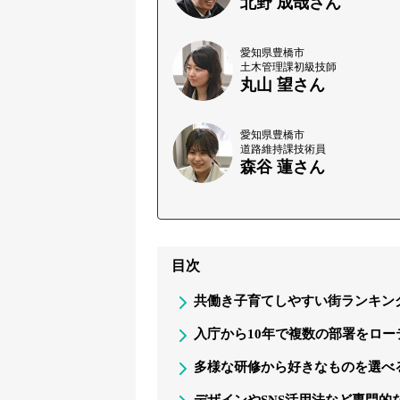
北野 成哉さん
愛知県豊橋市
土木管理課初級技師
丸山 望さん
愛知県豊橋市
道路維持課技術員
森谷 蓮さん
目次
共働き子育てしやすい街ランキン
入庁から10年で複数の部署をロ
多様な研修から好きなものを選べ
デザインやSNS活用法など専門