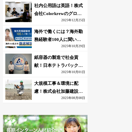
社内公用語は英語！株式
会社Colorkrewのグロー
2025年12月25日
バルかつ若手が輝く環境
海外で働くには？海外勤
務経験者100人に聞いた
2025年10月29日
おすすめ職種｜英語話せ
ないOK求人はある？
紙容器の製造で社会貢
献！日本テトラパック株
2025年10月01日
式会社のグローバルな環
境
大規模工事＆環境に配
慮！株式会社加藤建設の
2025年08月08日
若手が語る現場監督の働
きがい