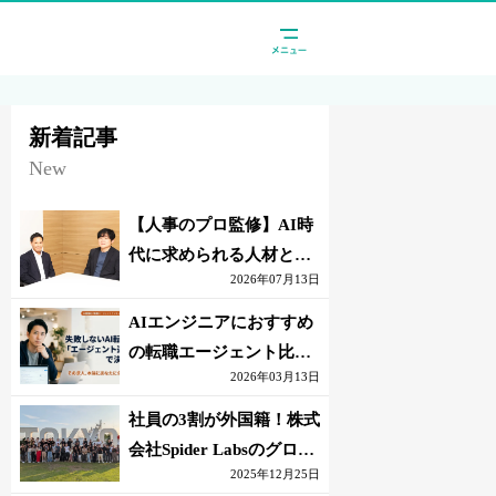
新着記事
New
【人事のプロ監修】AI時
代に求められる人材と
2026年07月13日
は？「代替されない人」
の条件
AIエンジニアにおすすめ
の転職エージェント比較
2026年03月13日
｜失敗しない選び方【採
点表つき】
社員の3割が外国籍！株式
会社Spider Labsのグロー
2025年12月25日
バル環境とは