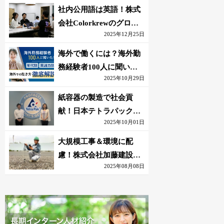
社内公用語は英語！株式
会社Colorkrewのグロー
2025年12月25日
バルかつ若手が輝く環境
海外で働くには？海外勤
務経験者100人に聞いた
2025年10月29日
おすすめ職種｜英語話せ
ないOK求人はある？
紙容器の製造で社会貢
献！日本テトラパック株
2025年10月01日
式会社のグローバルな環
境
大規模工事＆環境に配
慮！株式会社加藤建設の
2025年08月08日
若手が語る現場監督の働
きがい