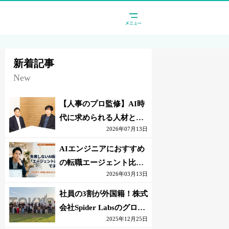
新着記事
New
【人事のプロ監修】AI時
代に求められる人材と
2026年07月13日
は？「代替されない人」
の条件
AIエンジニアにおすすめ
の転職エージェント比較
2026年03月13日
｜失敗しない選び方【採
点表つき】
社員の3割が外国籍！株式
会社Spider Labsのグロー
2025年12月25日
バル環境とは