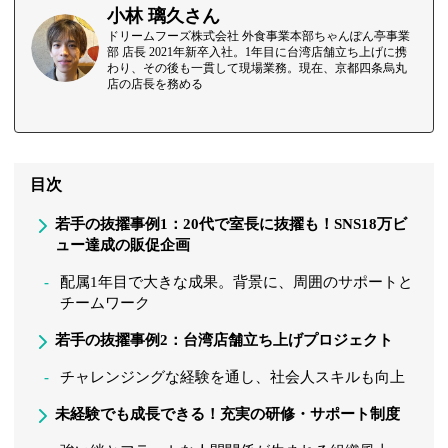
小林 璃久さん
ドリームフーズ株式会社 外食事業本部ちゃんぽん亭事業
部 店長 2021年新卒入社。1年目に台湾店舗立ち上げに携
わり、その後も一貫して現場業務。現在、京都四条烏丸
店の店長を務める
目次
若手の抜擢事例1：20代で室長に抜擢も！SNS18万ビ
ュー達成の販促企画
配属1年目で大きな成果。背景に、周囲のサポートと
チームワーク
若手の抜擢事例2：台湾店舗立ち上げプロジェクト
チャレンジングな経験を通し、社会人スキルも向上
未経験でも成長できる！充実の研修・サポート制度