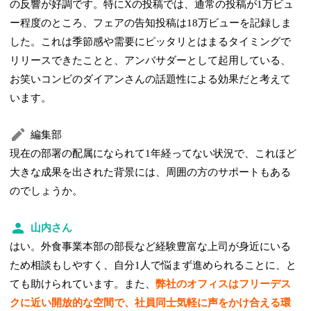
の反響が好調です。特にXの投稿では、通常の投稿が1万ビュ
ー程度のところ、フェアの告知投稿は18万ビューを記録しま
した。これは季節感や需要にピッタリとはまるタイミングで
リリースできたことと、アンバサダーとして起用している、
お笑いコンビのダイアンさんの話題性による効果だと考えて
います。
編集部
現在の部署の配属になられて1年経ってない状況で、これほど
大きな成果を出された背景には、周囲の方のサポートもある
のでしょうか。
山内さん
はい。外食事業本部の部長など経験豊富な上司が身近にいる
ため相談もしやすく、自分1人で悩まず進められることに、と
ても助けられています。また、
弊社のオフィスはフリーデス
クに近い開放的な空間で、社員同士気軽に声をかけ合える環