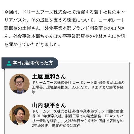
今回は、ドリームフーズ株式会社で活躍する若手社員のキャ
リアパスと、その成長を支える環境について、コーポレート
部部長の土屋さん、外食事業本部ブランド開発室長の山内さ
ん、外食事業本部ちゃんぽん亭事業部店長の小林さんにお話
を聞かせていただきました。
本日お話を伺った方
土屋 重和さん
ドリームフーズ株式会社 コーポレート部 部長 食品工場の
工場長、環境整備推進、DX化など、さまざまな部署を経
験
山内 稜平さん
ドリームフーズ株式会社 外食事業本部ブランド開発室 室
長 2019年新卒入社。製麺工場での製造業務、ECやデリバ
リー管理を経験し、入社3年目から京都の店舗で店長を約
2年経験後、現在の室長に就任