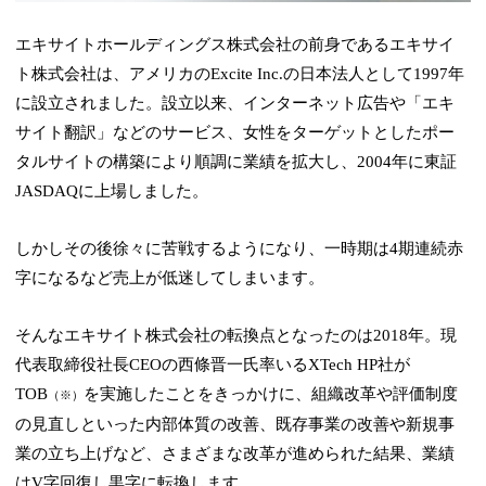
エキサイトホールディングス株式会社の前身であるエキサイ
ト株式会社は、アメリカのExcite Inc.の日本法人として1997年
に設立されました。設立以来、インターネット広告や「エキ
サイト翻訳」などのサービス、女性をターゲットとしたポー
タルサイトの構築により順調に業績を拡大し、2004年に東証
JASDAQに上場しました。
しかしその後徐々に苦戦するようになり、一時期は4期連続赤
字になるなど売上が低迷してしまいます。
そんなエキサイト株式会社の転換点となったのは2018年。現
代表取締役社長CEOの西條晋一氏率いるXTech HP社が
TOB
を実施したことをきっかけに、組織改革や評価制度
（※）
の見直しといった内部体質の改善、既存事業の改善や新規事
業の立ち上げなど、さまざまな改革が進められた結果、業績
はV字回復し黒字に転換します。