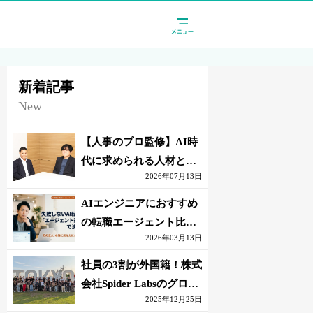
新着記事
New
【人事のプロ監修】AI時
代に求められる人材と
2026年07月13日
は？「代替されない人」
の条件
AIエンジニアにおすすめ
の転職エージェント比較
2026年03月13日
｜失敗しない選び方【採
点表つき】
社員の3割が外国籍！株式
会社Spider Labsのグロー
2025年12月25日
バル環境とは