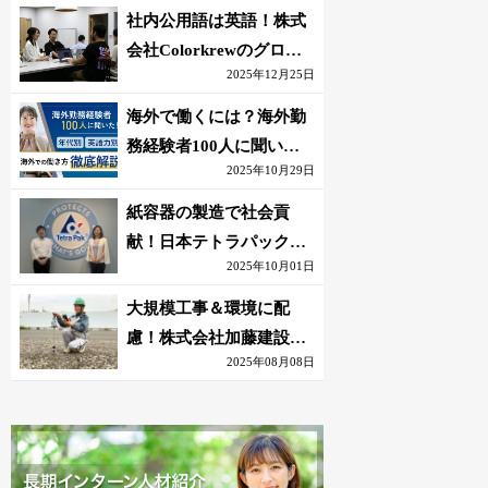
社内公用語は英語！株式
会社Colorkrewのグロー
2025年12月25日
バルかつ若手が輝く環境
海外で働くには？海外勤
務経験者100人に聞いた
2025年10月29日
おすすめ職種｜英語話せ
ないOK求人はある？
紙容器の製造で社会貢
献！日本テトラパック株
2025年10月01日
式会社のグローバルな環
境
大規模工事＆環境に配
慮！株式会社加藤建設の
2025年08月08日
若手が語る現場監督の働
きがい