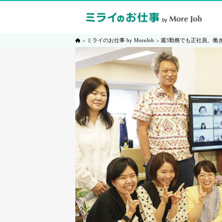
ミライのお仕事 by MoreJob
週3勤務でも正社員。働