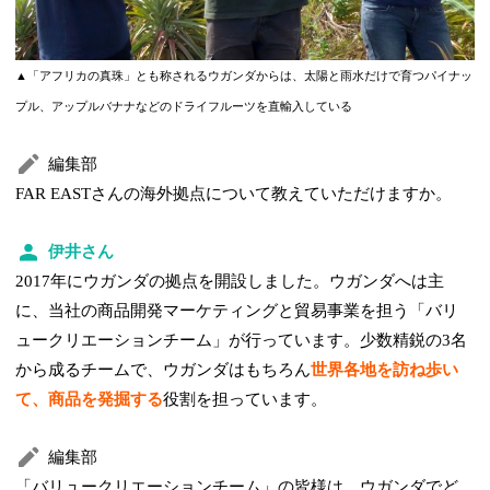
▲「アフリカの真珠」とも称されるウガンダからは、太陽と雨水だけで育つパイナッ
プル、アップルバナナなどのドライフルーツを直輸入している
編集部
FAR EASTさんの海外拠点について教えていただけますか。
伊井さん
2017年にウガンダの拠点を開設しました。ウガンダへは主
に、当社の商品開発マーケティングと貿易事業を担う「バリ
ュークリエーションチーム」が行っています。少数精鋭の3名
から成るチームで、ウガンダはもちろん
世界各地を訪ね歩い
て、商品を発掘する
役割を担っています。
編集部
「バリュークリエーションチーム」の皆様は、ウガンダでど