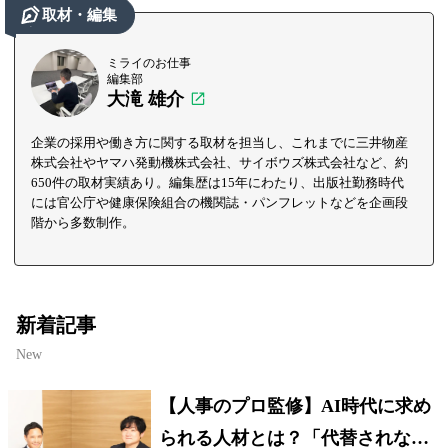
取材・編集
ミライのお仕事
編集部
大滝 雄介
企業の採用や働き方に関する取材を担当し、これまでに三井物産
株式会社やヤマハ発動機株式会社、サイボウズ株式会社など、約
650件の取材実績あり。編集歴は15年にわたり、出版社勤務時代
には官公庁や健康保険組合の機関誌・パンフレットなどを企画段
階から多数制作。
新着記事
New
【人事のプロ監修】AI時代に求め
られる人材とは？「代替されない