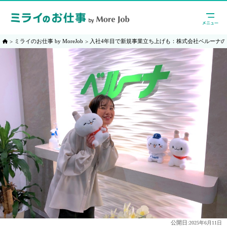
ミライのお仕事 by MoreJob
入社4年目で新規事業立ち上げも：株式会社ベルーナ
公開日:
2025年6月11日