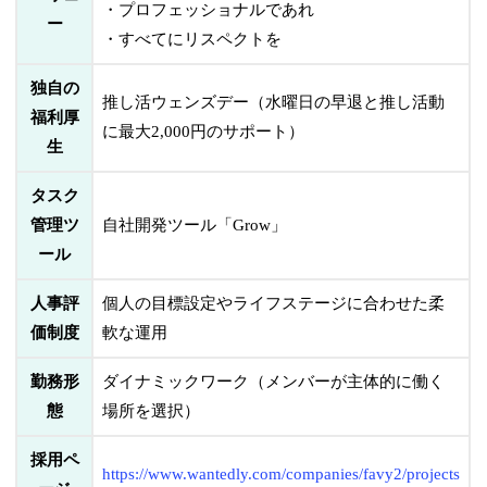
・プロフェッショナルであれ
ー
・すべてにリスペクトを
独自の
推し活ウェンズデー（水曜日の早退と推し活動
福利厚
に最大2,000円のサポート）
生
タスク
管理ツ
自社開発ツール「Grow」
ール
人事評
個人の目標設定やライフステージに合わせた柔
価制度
軟な運用
勤務形
ダイナミックワーク（メンバーが主体的に働く
態
場所を選択）
採用ペ
https://www.wantedly.com/companies/favy2/projects