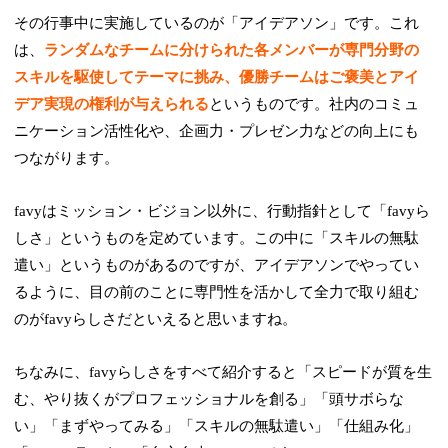
その行事中に実施しているのが「アイデアソン」です。これ
は、
ランダムなチームに分けられた各メンバーが専門分野の
スキルを駆使してテーマに挑み、優勝チームはご褒美とアイ
デア実現の権利が与えられる
というものです。社内のコミュ
ニケーション活性化や、企画力・プレゼン力などの向上にも
つながります。
favyはミッション・ビジョン以外に、行動指針として「favyら
しさ」というものを定めています。この中に「スキルの無駄
遣い」というものがあるのですが、アイデアソンでやってい
るように、目の前のことに専門性を活かして全力で取り組む
のがfavyらしさだといえると思いますね。
ちなみに、favyらしさをすべて紹介すると「スピードが質を生
む、やり抜くがプロフェッショナルを創る」「頭サボらな
い」「まずやってみる」「スキルの無駄遣い」「仕組み化」