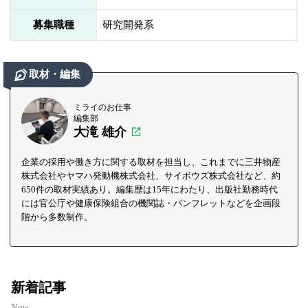
募集職種
研究開発系
取材・編集
ミライのお仕事
編集部
大滝 雄介
企業の採用や働き方に関する取材を担当し、これまでに三井物産
株式会社やヤマハ発動機株式会社、サイボウズ株式会社など、約
650件の取材実績あり。編集歴は15年にわたり、出版社勤務時代
には官公庁や健康保険組合の機関誌・パンフレットなどを企画段
階から多数制作。
新着記事
New