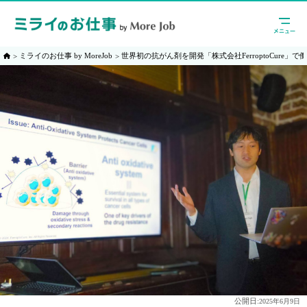
ミライのお仕事 by MoreJob
世界初の抗がん剤を開発「株式会社FerroptoCure」
公開日:
2025年6月9日