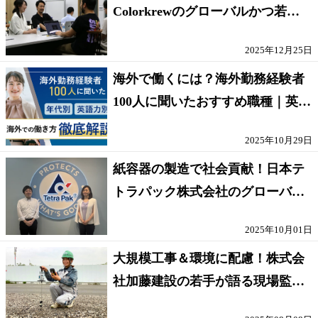
Colorkrewのグローバルかつ若手
が輝く環境
2025年12月25日
海外で働くには？海外勤務経験者
100人に聞いたおすすめ職種｜英語
話せないOK求人はある？
2025年10月29日
紙容器の製造で社会貢献！日本テ
トラパック株式会社のグローバル
な環境
2025年10月01日
大規模工事＆環境に配慮！株式会
社加藤建設の若手が語る現場監督
の働きがい