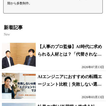
階から多数制作。
新着記事
New
【人事のプロ監修】AI時代に求め
られる人材とは？「代替されない
人」の条件
2026年07月13日
AIエンジニアにおすすめの転職エ
ージェント比較｜失敗しない選び
方【採点表つき】
2026年03月13日