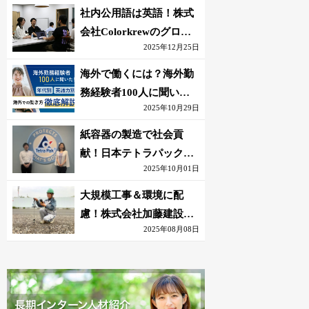
社内公用語は英語！株式
会社Colorkrewのグロー
2025年12月25日
バルかつ若手が輝く環境
海外で働くには？海外勤
務経験者100人に聞いた
2025年10月29日
おすすめ職種｜英語話せ
ないOK求人はある？
紙容器の製造で社会貢
献！日本テトラパック株
2025年10月01日
式会社のグローバルな環
境
大規模工事＆環境に配
慮！株式会社加藤建設の
2025年08月08日
若手が語る現場監督の働
きがい