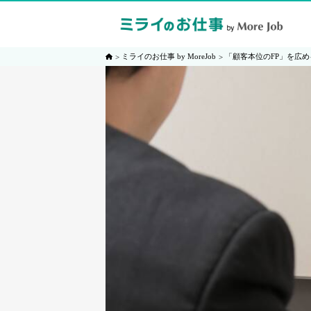
ミライのお仕事 by MoreJob
「顧客本位のFP」を広