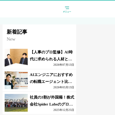
新着記事
New
【人事のプロ監修】AI時
代に求められる人材と
2026年07月13日
は？「代替されない人」
の条件
AIエンジニアにおすすめ
の転職エージェント比較
2026年03月13日
｜失敗しない選び方【採
点表つき】
社員の3割が外国籍！株式
会社Spider Labsのグロー
2025年12月25日
バル環境とは