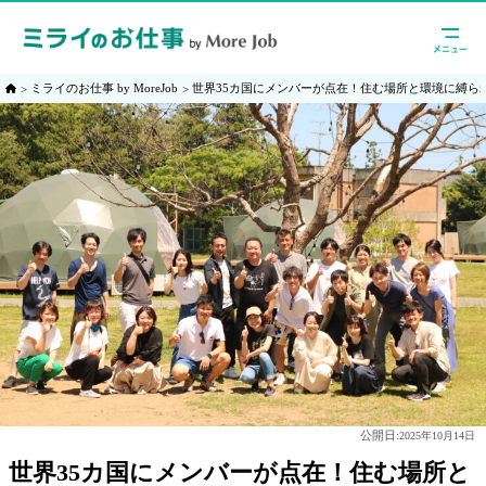
ミライのお仕事 by MoreJob
世界35カ国にメンバーが点在！住む場所と環境に縛ら
公開日:
2025年10月14日
世界35カ国にメンバーが点在！住む場所と