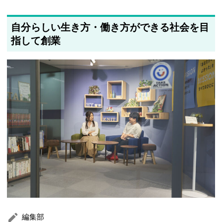
した
自分らしい生き方・働き方ができる社会を目
2025年5月21日
著者情報の変更を行いました
指して創業
編集部