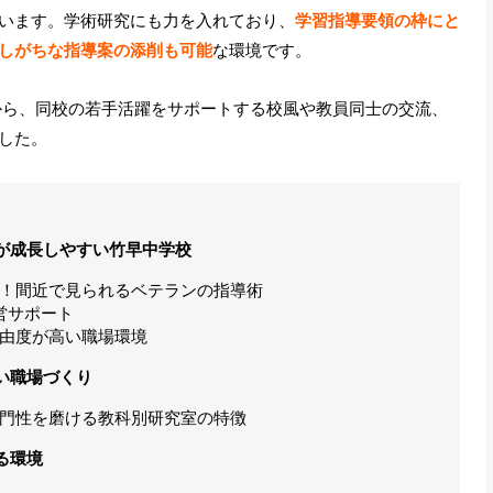
います。学術研究にも力を入れており、
学習指導要領の枠にと
しがちな指導案の添削も可能
な環境です。
から、同校の若手活躍をサポートする校風や教員同士の交流、
した。
が成長しやすい竹早中学校
！間近で見られるベテランの指導術
営サポート
由度が高い職場環境
い職場づくり
門性を磨ける教科別研究室の特徴
る環境