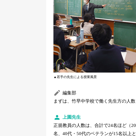
▲若手の先生による授業風景
編集部
まずは、竹早中学校で働く先生方の人数
上園先生
正規教員の人数は、合計で24名ほど（20
名、40代・50代のベテランが15名以