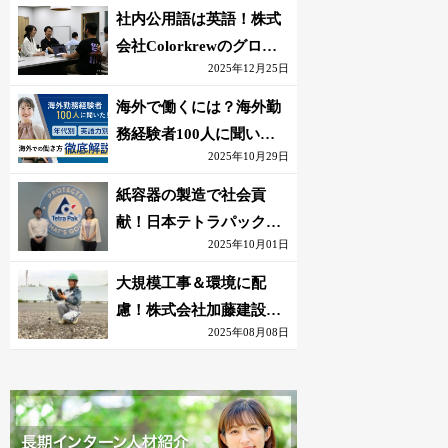
社内公用語は英語！株式
会社Colorkrewのグロー
2025年12月25日
バルかつ若手が輝く環境
海外で働くには？海外勤
務経験者100人に聞いた
2025年10月29日
おすすめ職種｜英語話せ
ないOK求人はある？
紙容器の製造で社会貢
献！日本テトラパック株
2025年10月01日
式会社のグローバルな環
境
大規模工事＆環境に配
慮！株式会社加藤建設の
2025年08月08日
若手が語る現場監督の働
きがい