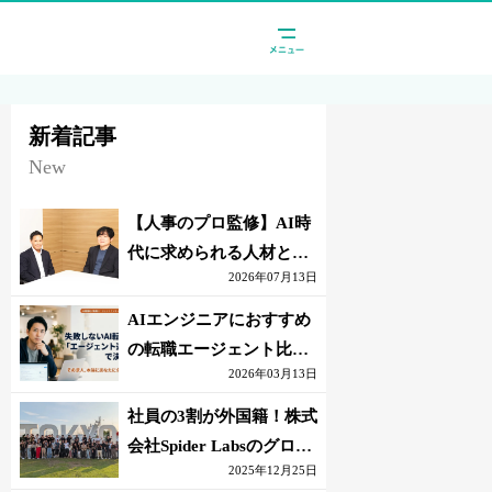
新着記事
New
【人事のプロ監修】AI時
代に求められる人材と
2026年07月13日
は？「代替されない人」
の条件
AIエンジニアにおすすめ
の転職エージェント比較
2026年03月13日
｜失敗しない選び方【採
点表つき】
社員の3割が外国籍！株式
会社Spider Labsのグロー
2025年12月25日
バル環境とは