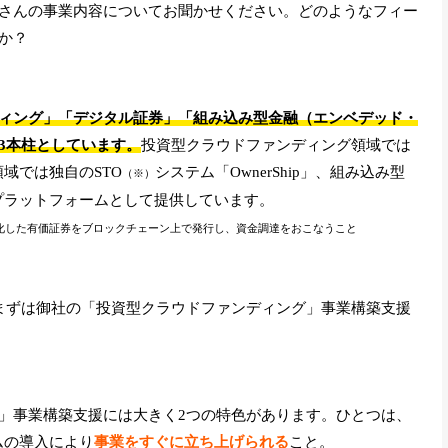
さんの事業内容についてお聞かせください。どのようなフィー
か？
ィング」「デジタル証券」「組み込み型金融（エンベデッド・
3本柱としています。
投資型クラウドファンディング領域では
証券領域では独自のSTO
システム「OwnerShip」、
組み込み型
（※）
ing」をプラットフォームとして提供しています。
の略で、デジタル化した有価証券をブロックチェーン上で発行し、資金調達をおこなうこと
まずは御社の「投資型クラウドファンディング」事業構築支援
」事業構築支援には大きく2つの特色があります。ひとつは、
ォームの導入により
事業をすぐに立ち上げられる
こと。