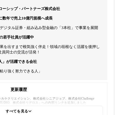
ローシップ・パートナーズ株式会社
に数年で売上10億円規模へ成長
デジタル証券・組み込み型金融の「3本柱」で事業を展開
代の若手社員が活躍中
果を出すまで根気強く伴走！領域の垣根なく活躍を後押し
社員同士の交流が活発！
人」が活躍できる会社
粘り強く努力できる人」
更新履歴
ケクリエイション、株式会社シニアジョブ、株式会社Challenge
G STUDIO、株式会社リグロス」への内部リンクを追加しました
すべてを見る