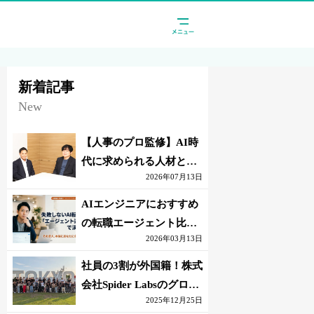
新着記事
New
【人事のプロ監修】AI時
代に求められる人材と
2026年07月13日
は？「代替されない人」
の条件
AIエンジニアにおすすめ
の転職エージェント比較
2026年03月13日
｜失敗しない選び方【採
点表つき】
社員の3割が外国籍！株式
会社Spider Labsのグロー
2025年12月25日
バル環境とは