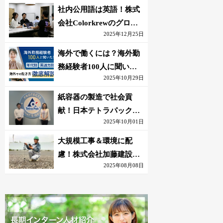
社内公用語は英語！株式
会社Colorkrewのグロー
2025年12月25日
バルかつ若手が輝く環境
海外で働くには？海外勤
務経験者100人に聞いた
2025年10月29日
おすすめ職種｜英語話せ
ないOK求人はある？
紙容器の製造で社会貢
献！日本テトラパック株
2025年10月01日
式会社のグローバルな環
境
大規模工事＆環境に配
慮！株式会社加藤建設の
2025年08月08日
若手が語る現場監督の働
きがい