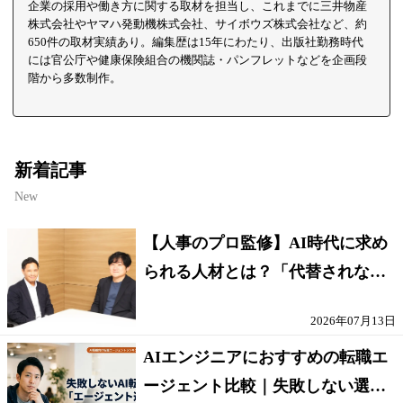
企業の採用や働き方に関する取材を担当し、これまでに三井物産
株式会社やヤマハ発動機株式会社、サイボウズ株式会社など、約
650件の取材実績あり。編集歴は15年にわたり、出版社勤務時代
には官公庁や健康保険組合の機関誌・パンフレットなどを企画段
階から多数制作。
新着記事
New
【人事のプロ監修】AI時代に求め
られる人材とは？「代替されない
人」の条件
2026年07月13日
AIエンジニアにおすすめの転職エ
ージェント比較｜失敗しない選び