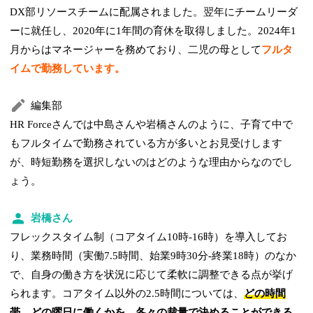
DX部リソースチームに配属されました。翌年にチームリーダ
ーに就任し、2020年に1年間の育休を取得しました。2024年1
月からはマネージャーを務めており、二児の母として
フルタ
イムで勤務しています。
編集部
HR Forceさんでは中島さんや岩橋さんのように、子育て中で
もフルタイムで勤務されている方が多いとお見受けします
が、時短勤務を選択しないのはどのような理由からなのでし
ょう。
岩橋さん
フレックスタイム制（コアタイム10時-16時）を導入してお
り、業務時間（実働7.5時間、始業9時30分-終業18時）のなか
で、自身の働き方を状況に応じて柔軟に調整できる点が挙げ
られます。コアタイム以外の2.5時間については、
どの時間
帯、どの曜日に働くかを、各々の裁量で決めることができる