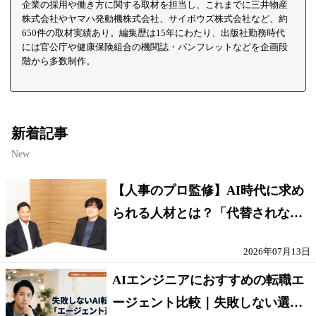
企業の採用や働き方に関する取材を担当し、これまでに三井物産
株式会社やヤマハ発動機株式会社、サイボウズ株式会社など、約
650件の取材実績あり。編集歴は15年にわたり、出版社勤務時代
には官公庁や健康保険組合の機関誌・パンフレットなどを企画段
階から多数制作。
新着記事
New
【人事のプロ監修】AI時代に求め
られる人材とは？「代替されない
人」の条件
2026年07月13日
AIエンジニアにおすすめの転職エ
ージェント比較｜失敗しない選び