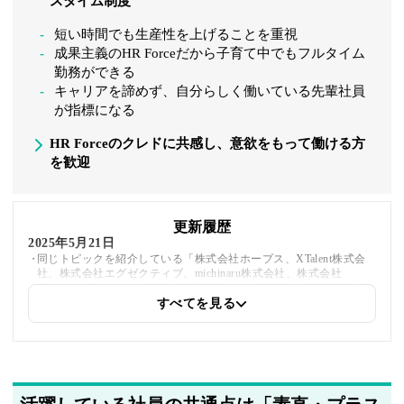
スタイム制度
短い時間でも生産性を上げることを重視
成果主義のHR Forceだから子育て中でもフルタイム
勤務ができる
キャリアを諦めず、自分らしく働いている先輩社員
が指標になる
HR Forceのクレドに共感し、意欲をもって働ける方
を歓迎
更新履歴
2025年5月21日
同じトピックを紹介している「株式会社ホープス、XTalent株式会
社、株式会社エグゼクティブ、michinaru株式会社、株式会社
Hajimari、ウォンテッドリー株式会社」への内部リンクを追加しま
した
すべてを見る
2025年5月20日
著者情報の変更を行いました