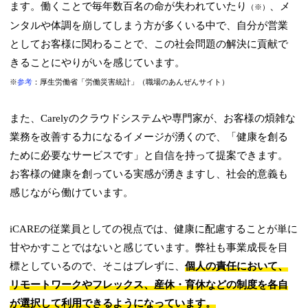
ます。働くことで毎年数百名の命が失われていたり
、メ
（※）
ンタルや体調を崩してしまう方が多くいる中で、自分が営業
としてお客様に関わることで、この社会問題の解決に貢献で
きることにやりがいを感じています。
※
参考
：厚生労働省「労働災害統計」（職場のあんぜんサイト）
また、Carelyのクラウドシステムや専門家が、お客様の煩雑な
業務を改善する力になるイメージが湧くので、「健康を創る
ために必要なサービスです」と自信を持って提案できます。
お客様の健康を創っている実感が湧きますし、社会的意義も
感じながら働けています。
iCAREの従業員としての視点では、健康に配慮することが単に
甘やかすことではないと感じています。弊社も事業成長を目
標としているので、そこはブレずに、
個人の責任において、
リモートワークやフレックス、産休・育休などの制度を各自
が選択して利用できるようになっています。