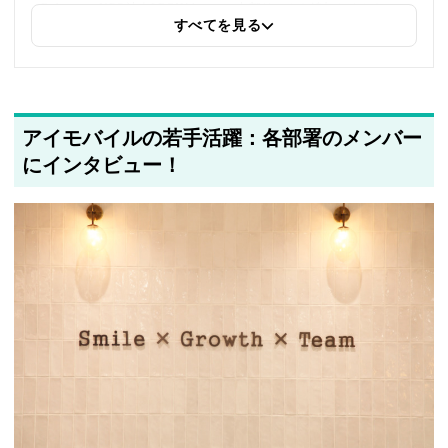
Robotics、NPO法人LEGIKA」への内部リンクを追加しました
すべてを見る
2025年5月23日
採用・求人情報を追加しました
2025年5月20日
アイモバイルの若手活躍：各部署のメンバー
著者情報の変更を行いました
にインタビュー！