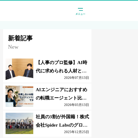
新着記事
New
【人事のプロ監修】AI時
代に求められる人材と
2026年07月13日
は？「代替されない人」
の条件
AIエンジニアにおすすめ
の転職エージェント比較
2026年03月13日
｜失敗しない選び方【採
点表つき】
社員の3割が外国籍！株式
会社Spider Labsのグロー
2025年12月25日
バル環境とは