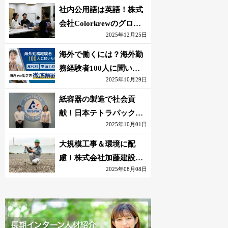
社内公用語は英語！株式
会社Colorkrewのグロー
2025年12月25日
バルかつ若手が輝く環境
海外で働くには？海外勤
務経験者100人に聞いた
2025年10月29日
おすすめ職種｜英語話せ
ないOK求人はある？
紙容器の製造で社会貢
献！日本テトラパック株
2025年10月01日
式会社のグローバルな環
境
大規模工事＆環境に配
慮！株式会社加藤建設の
2025年08月08日
若手が語る現場監督の働
きがい