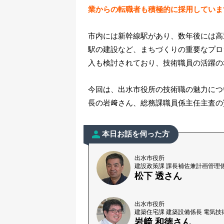
業からの転職者も積極的に採用していま
市内には新幹線駅があり、数年後には高
駅の建設など、まちづくりの重要なプロ
入も検討されており、技術職員の活躍の
今回は、出水市役所の技術職の魅力につ
長の岩﨑さん、総務課職員係主任主査の
本日お話を伺った方
出水市役所
建設政策課 課長補佐兼計画管理係
松下 透さん
出水市役所
建築住宅課 建築設備係長 電気技
岩﨑 和徳さん