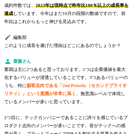
成約件数では、
2023年は現時点で昨年比180％以上の成長率を
達成
しています。今年はまだ10月の段階の数値ですので、前
年比はこれからもっと伸びる見込みです。
編集部
このように成長を遂げた理由はどこにあるのでしょうか？
齋藤さん
要因は主に2つあると思っております。1つは企業価値を最大
化するバリューが浸透していることです。3つあるバリューの
うち、特に
顧客志向である「2nd Priority（セカンドプライオ
リティ）」という意識が非常に高く
、無意識レベルで体現し
ているメンバーが多いと思っています。
2つ目に、テックカンパニーであることに誇りを感じているプ
ロダクト志向のメンバーが多いことです。皆がテックへの感
度が高く、プラットフォームでM&Aを創出する世界を作ろう