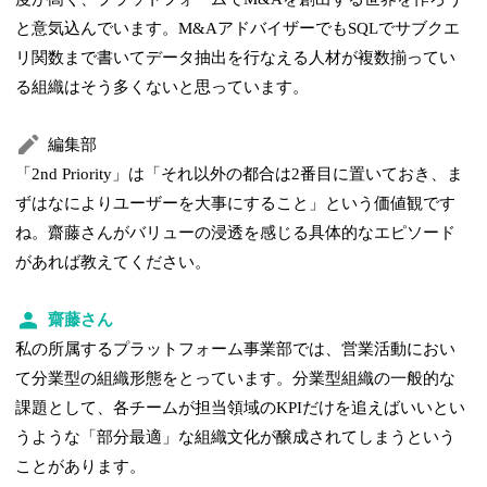
と意気込んでいます。M&AアドバイザーでもSQLでサブクエ
リ関数まで書いてデータ抽出を行なえる人材が複数揃ってい
る組織はそう多くないと思っています。
編集部
「2nd Priority」は「それ以外の都合は2番目に置いておき、ま
ずはなによりユーザーを大事にすること」という価値観です
ね。齋藤さんがバリューの浸透を感じる具体的なエピソード
があれば教えてください。
齋藤さん
私の所属するプラットフォーム事業部では、営業活動におい
て分業型の組織形態をとっています。分業型組織の一般的な
課題として、各チームが担当領域のKPIだけを追えばいいとい
うような「部分最適」な組織文化が醸成されてしまうという
ことがあります。