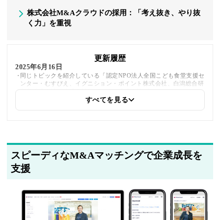
株式会社M&Aクラウドの採用：「考え抜き、やり抜
く力」を重視
更新履歴
2025年6月16日
同じトピックを紹介している「認定NPO法人全国こども食堂支援セ
ンター・むすびえ、イグニション・ポイント株式会社、白潟総合研
究所株式会社、株式会社fundbook、株式会社プロジェクトホールデ
ィングス、株式会社船井総合研究所」への内部リンクを追加しまし
すべてを見る
た
2025年5月22日
筆者情報を更新しました
スピーディなM&Aマッチングで企業成長を
支援