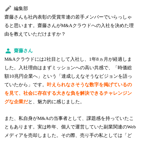
編集部
齋藤さんも社内表彰の受賞常連の若手メンバーでいらっしゃ
ると思います。齋藤さんがM&Aクラウドへの入社を決めた理
由を教えていただけますか？
齋藤さん
M&Aクラウドには2社目として入社し、1年8ヵ月が経過しま
した。入社理由はまずミッションへの高い共感で、「時価総
額10兆円企業へ」という「達成しえなそうなビジョンを語っ
ていたから」です。
叶えられなさそうな数字を掲げているの
を見て、社会に存在する大きな負を解決できるチャレンジン
グな企業だ
と、魅力的に感じました。
また、私自身がM&Aの当事者として、課題感を持っていたこ
ともあります。実は昨年、個人で運営していた副業関連のWeb
メディアを売却しました。その際、売り手の私としては「ど