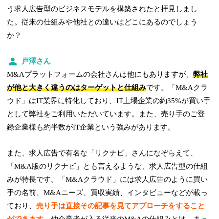
う求人広告型のビジネスモデルを構築されたと拝見しまし
た。従来の仕組みや他社との違いはどこにあるのでしょう
か？
戸澤さん
M&Aプラットフォームの会社さんは他にもありますが、
弊社
が他と大きく違うのはターゲットと仕組み
です。「M&Aクラ
ウド」はIT業界に特化しており、IT上場企業の約35%が買い手
として弊社をご利用いただいています。また、売り手のご登
録企業様も約半数がIT企業という強みがあります。
また、求人広告で有名な「リクナビ」さんになぞらえて、
「M&A版のリクナビ」とも言えるような、求人広告型の仕組
みが特長です。「M&Aクラウド」には求人広告のように買い
手の名前、M&Aニーズ、買収実績、インタビューなどが載っ
ており、
売り手は直接その記事を見てアプローチをすること
ができます
。仲介業者が入る従来のM&Aの仕組みとは、まっ