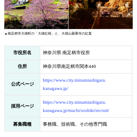
▲南足柄市大雄町の「大雄紅桜」と、大雄山最乗寺の紅葉
市役所名
神奈川県 南足柄市役所
住所
神奈川県南足柄市関本440
https://www.city.minamiashigara.
公式ページ
kanagawa.jp/
https://www.city.minamiashigara.
採用ページ
kanagawa.jp/machi/soshiki/recruit/
募集職種
事務職、技術職、その他専門職