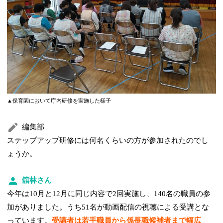
▲保育園において庁内研修を実施した様子
編集部
ステップアップ研修には何名くらいの方が参加されたのでし
ょうか。
舘林さん
今年は10月と12月に同じ内容で2回実施し、140名の職員の参
加がありました。うち51名が動画配信の視聴による受講とな
っています。
受講者は若手職員から係長職候補者まで幅広