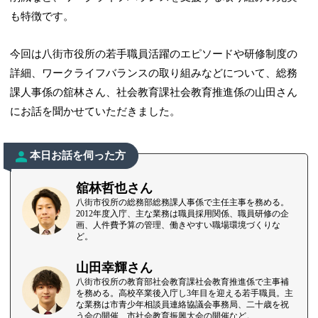
も特徴です。
今回は八街市役所の若手職員活躍のエピソードや研修制度の
詳細、ワークライフバランスの取り組みなどについて、総務
課人事係の舘林さん、社会教育課社会教育推進係の山田さん
にお話を聞かせていただきました。
本日お話を伺った方
舘林哲也さん
八街市役所の総務部総務課人事係で主任主事を務める。
2012年度入庁、主な業務は職員採用関係、職員研修の企
画、人件費予算の管理、働きやすい職場環境づくりな
ど。
山田幸輝さん
八街市役所の教育部社会教育課社会教育推進係で主事補
を務める。高校卒業後入庁し3年目を迎える若手職員。主
な業務は市青少年相談員連絡協議会事務局、二十歳を祝
う会の開催、市社会教育振興大会の開催など。