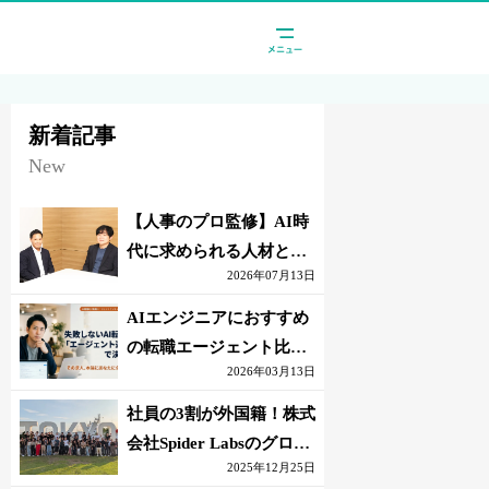
新着記事
New
【人事のプロ監修】AI時
代に求められる人材と
2026年07月13日
は？「代替されない人」
の条件
AIエンジニアにおすすめ
の転職エージェント比較
2026年03月13日
｜失敗しない選び方【採
点表つき】
社員の3割が外国籍！株式
会社Spider Labsのグロー
2025年12月25日
バル環境とは