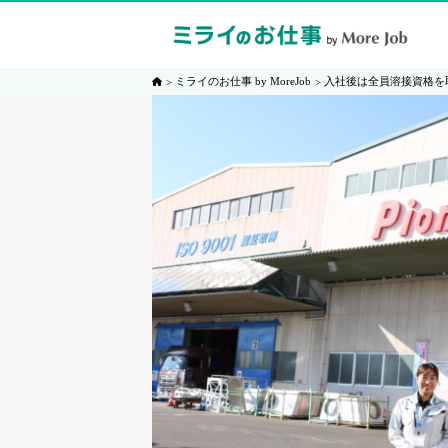
ミライのお仕事 by MoreJob
入社後は全員溶接資格を