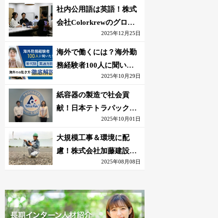
社内公用語は英語！株式
会社Colorkrewのグロー
2025年12月25日
バルかつ若手が輝く環境
海外で働くには？海外勤
務経験者100人に聞いた
2025年10月29日
おすすめ職種｜英語話せ
ないOK求人はある？
紙容器の製造で社会貢
献！日本テトラパック株
2025年10月01日
式会社のグローバルな環
境
大規模工事＆環境に配
慮！株式会社加藤建設の
2025年08月08日
若手が語る現場監督の働
きがい