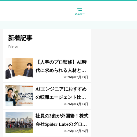
新着記事
New
【人事のプロ監修】AI時
代に求められる人材と
2026年07月13日
は？「代替されない人」
の条件
AIエンジニアにおすすめ
の転職エージェント比較
2026年03月13日
｜失敗しない選び方【採
点表つき】
社員の3割が外国籍！株式
会社Spider Labsのグロー
2025年12月25日
バル環境とは