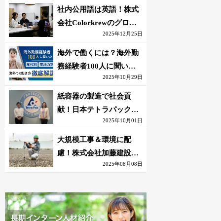
社内公用語は英語！株式
会社Colorkrewのグロー
2025年12月25日
バルかつ若手が輝く環境
海外で働くには？海外勤
務経験者100人に聞いた
2025年10月29日
おすすめ職種｜英語話せ
ないOK求人はある？
紙容器の製造で社会貢
献！日本テトラパック株
2025年10月01日
式会社のグローバルな環
境
大規模工事＆環境に配
慮！株式会社加藤建設の
2025年08月08日
若手が語る現場監督の働
きがい