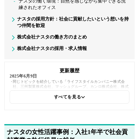
ナスタの働く環境：自然を感じながら集中できる洗
練されたオフィス
ナスタの採用方針：社会に貢献したいという想いを持
つ仲間を歓迎
株式会社ナスタの働き方のまとめ
株式会社ナスタの採用・求人情報
更新履歴
2025年6月9日
同じトピックを紹介している「ライフスタイルカンパニー株式会
社、三州製菓株式会社、マッシュグループ、カンロ株式会社、株式
会社インターメスティック、サッポロビール株式会社」への内部リ
ンクを追加しました
すべてを見る
2025年5月27日
採用・求人情報を追加しました
ナスタの女性活躍事例：入社1年半で社会貢
2025年5月21日
著者情報の変更を行いました