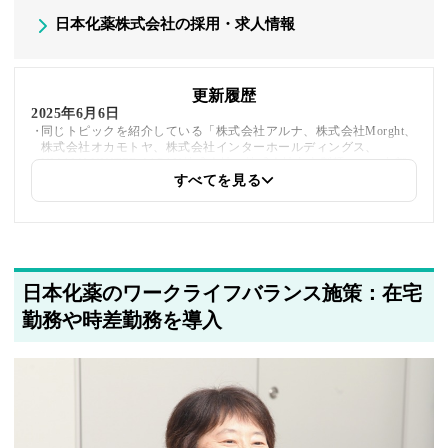
日本化薬株式会社の採用・求人情報
更新履歴
2025年6月6日
同じトピックを紹介している「株式会社アルナ、株式会社Morght、
株式会社オカモトヤ、株式会社インターホールディングス、
UMAMI UNITED JAPAN株式会社、株式会社丸山製麺」への内部
リンクを追加しました
すべてを見る
2025年5月26日
採用・求人情報を追加しました
日本化薬のワークライフバランス施策：在宅
2025年5月21日
著者情報の変更を行いました
勤務や時差勤務を導入