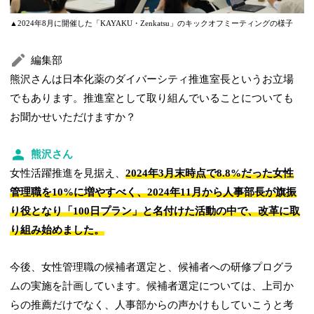
▲2024年8月に開催した「KAYAKU・Zenkatsu」のキックオフミーティングの様子
編集部
熊沢さんは日本化薬のダイバーシティ推進室長というお立場
でもあります。推進室として取り組んでいることについても
お聞かせいただけますか？
熊沢さん
女性活躍推進を見据え、
2024年3月末時点で8.8%だった女性
管理職を10%に増やすべく、2024年11月から人事部長が旗振
り役となり「100日プラン」と名付けた活動の中で、改革に取
り組み始めました。
今後、女性管理職の候補者選定と、候補者への研修プログラ
ムの実施を計画しています。候補者選定については、上司か
らの推薦だけでなく、人事部からの声かけもしていこうと考