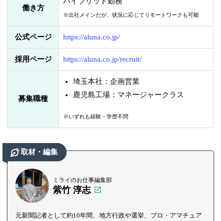
ハイブリッド勤務
働き方
※出社メインだが、状況に応じてリモートワークも可能
公式ページ
https://aluna.co.jp/
採用ページ
https://aluna.co.jp/recruit/
埼玉本社：企画営業
鹿児島工場：マネージャークラス
募集職種
※いずれも経験・学歴不問
取材・編集
ミライのお仕事編集部
紫竹 淳志
元新聞記者として約10年間、地方行政や選挙、プロ・アマチュア