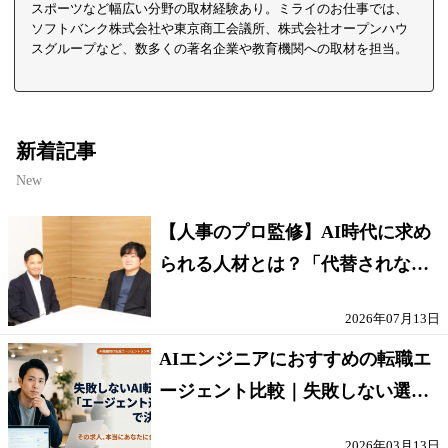
スポーツなど幅広い分野の取材経験あり。ミライのお仕事では、
ソフトバンク株式会社や東京商工会議所、株式会社オープンハウ
スグループなど、数多くの著名企業や教育機関への取材を担当。
新着記事
New
【人事のプロ監修】AI時代に求め
られる人材とは？「代替されない
人」の条件
2026年07月13日
AIエンジニアにおすすめの転職エ
ージェント比較｜失敗しない選び
方【採点表つき】
2026年03月13日