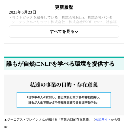
更新履歴
2025年5月23日
同じトピックを紹介している「株式会社biima、株式会社バンタ
ン、デジタルハリウッド株式会社、株式会社ESOH group、社会福
祉法人どろんこ会、KREDO JAPAN株式会社」への内部リンクを追
加しました。
すべてを見る
2025年5月20日
著者情報の変更を行いました
誰もが自然にNLPを学べる環境を提供する
▲ジーニアス・ブレインさんが掲げる「事業の目的存在意義」（
公式サイト
から引
用）