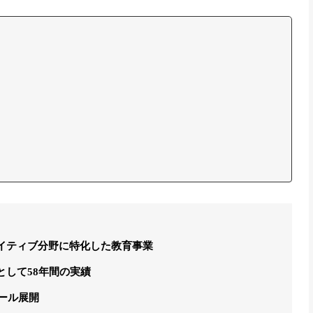
イティブ分野に特化した教育事業
して58年間の実績
クール展開