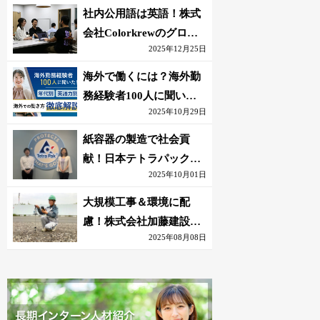
社内公用語は英語！株式
会社Colorkrewのグロー
2025年12月25日
バルかつ若手が輝く環境
海外で働くには？海外勤
務経験者100人に聞いた
2025年10月29日
おすすめ職種｜英語話せ
ないOK求人はある？
紙容器の製造で社会貢
献！日本テトラパック株
2025年10月01日
式会社のグローバルな環
境
大規模工事＆環境に配
慮！株式会社加藤建設の
2025年08月08日
若手が語る現場監督の働
きがい