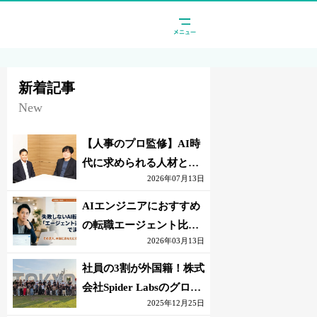
新着記事
New
【人事のプロ監修】AI時
代に求められる人材と
2026年07月13日
は？「代替されない人」
の条件
AIエンジニアにおすすめ
の転職エージェント比較
2026年03月13日
｜失敗しない選び方【採
点表つき】
社員の3割が外国籍！株式
会社Spider Labsのグロー
2025年12月25日
バル環境とは