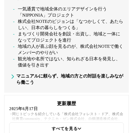
一気通貫で地域全体のエリアデザインを行う
「NIPPONIA」プロジェクト
株式会社NOTEのビジョンは「なつかしくて、あたら
しい、日本の暮らしをつくる」
まちづくり開発会社を創設・出資し、地域と一体に
なってプロジェクトを進行
地域の人が喜ぶ顔を見るのが、株式会社NOTEで働く
メンバーのやりがい
観光地や名所ではない、知られざる日本を発見し、
価値を引き出す
マニュアルに頼らず、地域の方との対話を楽しみなが
ら働こう
更新履歴
2025年6月17日
同じトピックを紹介している「株式会社フォレスト・ドア、株式会
社爽育community、テクニカ・ゼン株式会社、白鶴酒造株式会社、
アスカカンパニー株式会社、カスケード（ジャパン）リミテッド」
への内部リンクを追加しました
すべてを見る