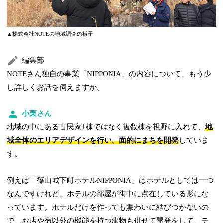
▲株式会社NOTEの地域調査の様子
編集部
NOTEさん独自の事業「NIPPONIA」の内容について、もう少
し詳しくお話を伺えますか。
小栗さん
地域の中にある古民家1棟ではなく複数棟を視野に入れて、
地
域全体のエリアデザインを行い、面的にまちを開発
していま
す。
例えば「篠山城下町ホテルNIPPONIA」はホテルとしては一つ
なんですけれど、ホテルの部屋が街中に点在している形にな
っています。ホテルだけを作っても賑わいに結びつかないの
で、お店や宿以外の機能を持つ建物も併せて開発をして、テ