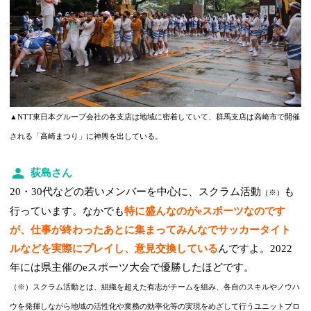
▲NTT東日本グループ会社の各支店は地域に密着していて、群馬支店は高崎市で開催
される「高崎まつり」に神輿を出している。
荻島さん
20・30代などの若いメンバーを中心に、スクラム活動
も
（※）
行っています。なかでも
特に盛んなのがeスポーツなのです
が、仕事が終わったあとに集まってみんなでサッカータイト
ルなどを実際にプレイし、意見交換している
んですよ。2022
年には県主催のeスポーツ大会で優勝したほどです。
（※）スクラム活動とは、組織を超えた有志がチームを組み、各自のスキルやノウハ
ウを発揮しながら地域の活性化や業務の効率化等の実現をめざして行うユニットプロ