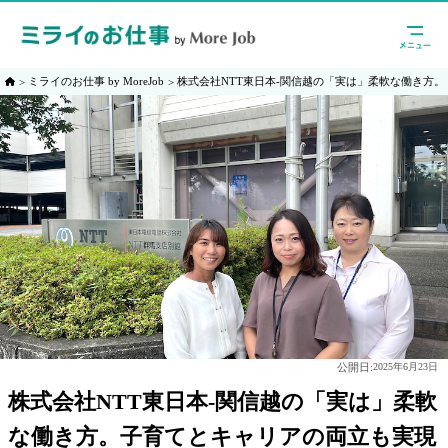
ミライのお仕事 by MoreJob
株式会社NTT東日本-関信越の「実は」柔軟な働き方
公開日:
2025年6月23日
株式会社NTT東日本-関信越の「実は」柔軟
な働き方。子育てとキャリアの両立も実現