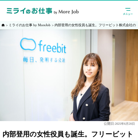
ミライのお仕事 by MoreJob
内部登用の女性役員も誕生。フリービット株式会社の
公開日:
2025年6月20日
内部登用の女性役員も誕生。フリービット