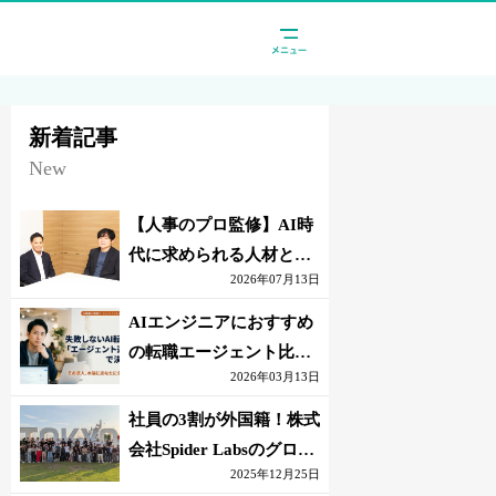
新着記事
New
【人事のプロ監修】AI時
代に求められる人材と
2026年07月13日
は？「代替されない人」
の条件
AIエンジニアにおすすめ
の転職エージェント比較
2026年03月13日
｜失敗しない選び方【採
点表つき】
社員の3割が外国籍！株式
会社Spider Labsのグロー
2025年12月25日
バル環境とは