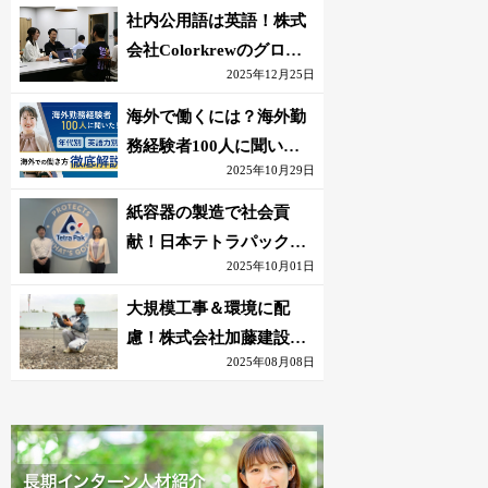
社内公用語は英語！株式
会社Colorkrewのグロー
2025年12月25日
バルかつ若手が輝く環境
海外で働くには？海外勤
務経験者100人に聞いた
2025年10月29日
おすすめ職種｜英語話せ
ないOK求人はある？
紙容器の製造で社会貢
献！日本テトラパック株
2025年10月01日
式会社のグローバルな環
境
大規模工事＆環境に配
慮！株式会社加藤建設の
2025年08月08日
若手が語る現場監督の働
きがい