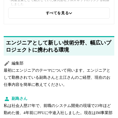
関連企業として紹介していた株式会社ラルズネットのリンクを削除
しました
すべてを見る
2025年6月10日
同じトピックを紹介している「オプテックス株式会社、株式会社キ
ャッチアップ、株式会社ラルズネット、株式会社スマイルブーム、
株式会社アフレル、日本ハウジング株式会社」への内部リンクを追
加しました
エンジニアとして新しい技術分野、幅広いプ
2025年5月21日
ロジェクトに携われる環境
筆者情報を更新しました
編集部
最初にエンジニアのテーマについて伺います。エンジニアと
して勤務されている副島さんと土江さんのご経歴、現在のお
仕事内容を簡単に教えてください。
副島さん
私は社会人歴27年で、前職のシステム開発の現場で23年ほど
勤めた後、4年前にPFUに中途入社しました。現在はIM事業部